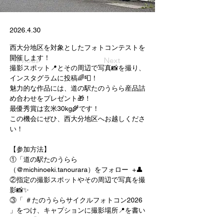
2026.4.30
西大分地区を対象としたフォトコンテストを
開催します！
Previous
Next
撮影スポット📍とその周辺で写真📸を撮り、
インスタグラムに投稿🌈📮！
魅力的な作品には、道の駅たのうらら産品詰
め合わせをプレゼント🎁！
最優秀賞は玄米30kg🌾です！
この機会にぜひ、西大分地区へお越しくださ
い！
【参加方法】
①「道の駅たのうらら
（@michinoeki.tanourara）をフォロー  +👤
②指定の撮影スポットやその周辺で写真を撮
影📸✨
③「 ＃たのうららサイクルフォトコン2026 
」をつけ、キャプションに撮影場所📍を書い