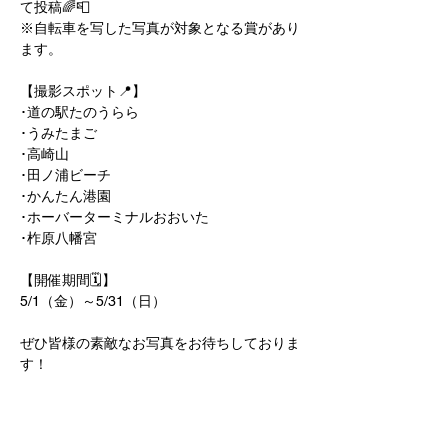
て投稿🌈📮
※自転車を写した写真が対象となる賞があり
ます。
【撮影スポット📍】
･道の駅たのうらら
･うみたまご
･高崎山
･田ノ浦ビーチ
･かんたん港園
･ホーバーターミナルおおいた
･柞原八幡宮
【開催期間🗓】
5/1（金）～5/31（日）
ぜひ皆様の素敵なお写真をお待ちしておりま
す！
【ご注意】