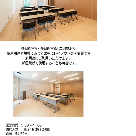
多目的室A・多目的室Bと二部屋あり
使用用途や規模に応じて柔軟にレイアウト等を変更でき
多用途にご利用いただけます。
​二部屋繋げて使用することも可能です。
営業時間 9:30〜21:00
着席人数 約24名(椅子24脚)
面積 54.79㎡