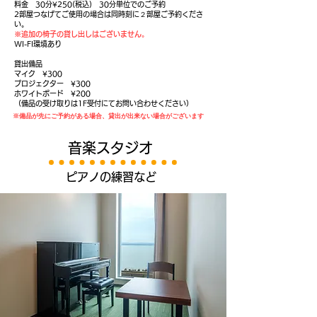
​料金 30分¥250(税込) 30分単位でのご予約
2部屋つなげてご使用の場合は同時刻に２部屋ご予約くださ
い。
※追加の椅子の貸し出しはございません。
WI-FI環境あり
貸出備品
マイク ¥300
プロジェクター ¥300
ホワイトボード ¥200
（備品の受け取りは1F受付にてお問い合わせください）
※備品が先にご予約がある場合、貸出が出来ない場合がございます
音楽スタジオ
ピアノの練習など